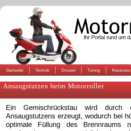
Startseite
Technik
Drossel
Tuning
Reparatur
Ansaugstutzen beim Motorroller
Ein Gemischrückstau wird durch 
Ansaugstutzens erzeugt, wodurch bei h
optimale Füllung des Brennraums ni