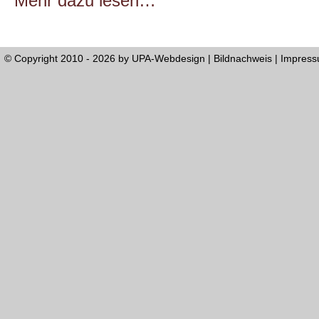
Mehr dazu lesen…
© Copyright 2010 - 2026 by
UPA-Webdesign
|
Bildnachweis
|
Impres